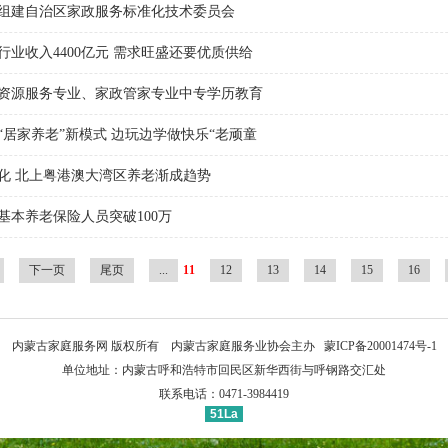
组建自治区家政服务标准化技术委员会
行业收入4400亿元 需求旺盛还要优质供给
资源服务专业、家政管家专业中专学历教育
“居家养老”新模式 边玩边学做快乐“老顽童
化 北上粤港澳大湾区养老渐成趋势
基本养老保险人员突破100万
下一页
尾页
...
11
12
13
14
15
16
内蒙古家庭服务网 版权所有 内蒙古家庭服务业协会主办
蒙ICP备20001474号-1
单位地址：内蒙古呼和浩特市回民区新华西街与呼钢路交汇处
联系电话：0471-3984419
51La